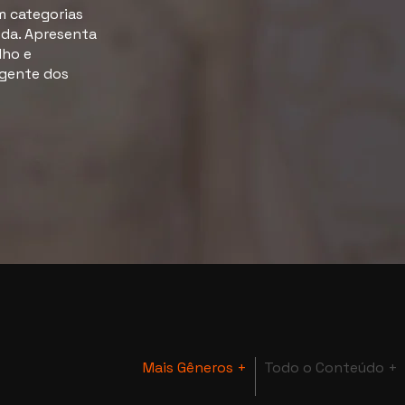
m categorias
oda. Apresenta
lho e
ngente dos
Mais Gêneros +
Todo o Conteúdo +