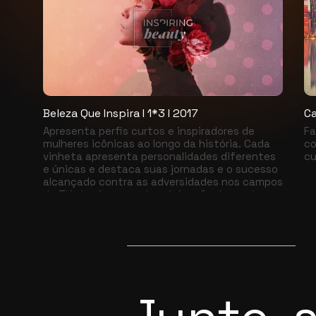
Beleza Que Inspira I 1*3 I 2017
Ca
Apresenta perfis curtos e inspiradores de
Fa
mulheres icônicas ao longo da história. Cada
co
vinheta apresenta personalidades diferentes
cu
e únicas e destaca suas jornadas e o sucesso
alcançado contra as adversidades nos campos
da TV, do cinema e da música. Conheça de
perto essas mulheres incríveis enquanto elas
compartilham conselhos sobre tópicos como
saúde, alimentação e beleza.