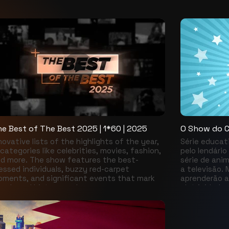
e Best of The Best 2025 | 1*60 | 2025
O Show do Ca
novative lists of the highlights of the year,
Série educat
 categories like celebrities, movies, fashion,
pelo lendári
d more. The show features the best-
série de ani
essed individuals, buzzy red-carpet
a televisão. 
ments, and significant events that mark
aprenderão a
ends and history each year.
eletricidade.
através do t
conhecerá Rem
explorará a V
à Fotokem, d