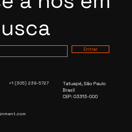
e a nós em
busca
Entrar
+1 (305) 239-5727
Tatuapé, São Paulo
Brasil
CEP: 03313-000
ainment.com