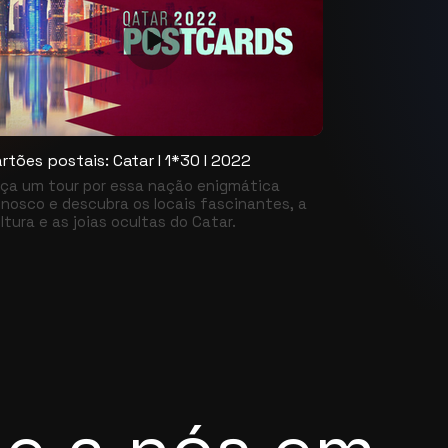
restauração 
com a mais a
Cada program
para que a a
personagens
rtões postais: Catar I 1*30 I 2022
ça um tour por essa nação enigmática
nosco e descubra os locais fascinantes, a
ltura e as joias ocultas do Catar.