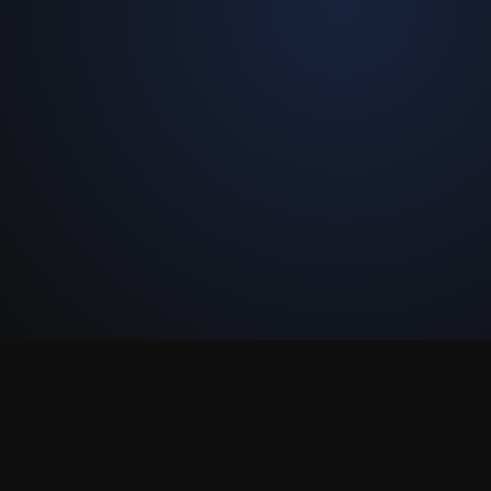
das matrizes originais de 35 mm
lta qualidade de transmissão.
a foi restaurado digitalmente
nimação, as cores, a música e os
 ganhem vida como nunca antes.