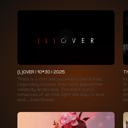
(L)OVER I 10*30 I 2025
Th
There is a thin line between Lover & Over.
In
Legendary couples that have graced the
in
celebrity landscape. The most iconic
an
romances of all time light the way to love
dr
and……heartbreak.
mo
tr