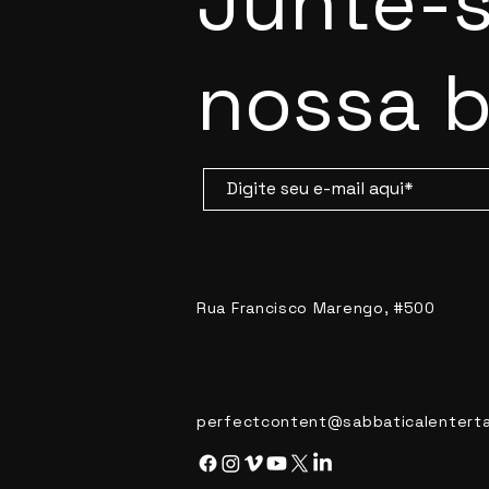
Junte-s
nossa 
Rua Francisco Marengo, #500
perfectcontent@sabbaticalentert